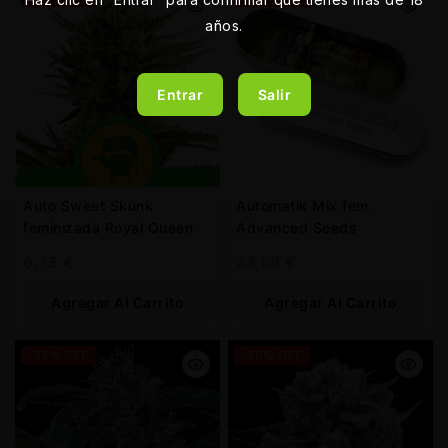
años.
Entrar
Salir
Auto Sweet Skunk
Automatik Mix fem.
feminizada Royal Queen
Advanced Seeds
6,75
€
24,50
€
Agregar Al Carrito
Agregar Al Carrito
-25% OFF
-30% OFF