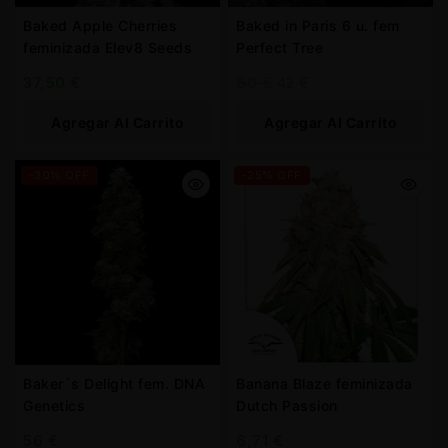
Baked Apple Cherries
Baked in Paris 6 u. fem
feminizada Elev8 Seeds
Perfect Tree
37,50
€
60
€
42
€
Agregar Al Carrito
Agregar Al Carrito
-30% OFF
-25% OFF
Baker´s Delight fem. DNA
Banana Blaze feminizada
Genetics
Dutch Passion
56
€
6,71
€