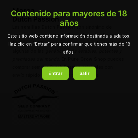
Marca
Contenido para mayores de 18
Dutch Passion
años
Las
semillas Dutch Passion
son sinónimo de
innovación y excelencia. Fundada en los Países
Este sitio web contiene información destinada a adultos.
Bajos en 1987, esta marca pionera ha desarrollado
Haz clic en “Entrar” para confirmar que tienes más de 18
algunas de las
genéticas más estables, potentes y
años.
premiadas del mundo
. En
Pure Grow Shop
puedes
comprar semillas Dutch Passion originales con
Entrar
Salir
envío rápido y discreto en toda España.