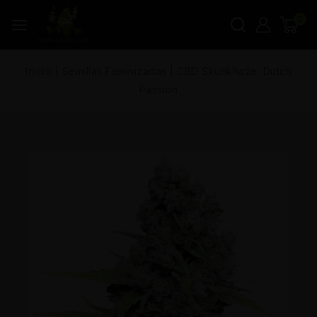
0
Inicio
|
Semillas Feminizadas
|
CBD Skunkhaze. Dutch
Passion