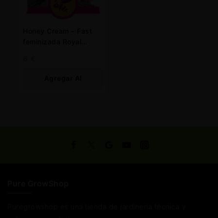
Honey Cream – Fast
feminizada Royal
Queen
6
€
Agregar Al
Carrito
Pure GrowShop
Puregrowshop es una tienda de jardinería técnica y