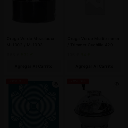
Oruga Verde Mezclador
Oruga Verde Multitrimmer
M-1002 / M-1003
/ Trimmer Cuchilla 420
mm.
665
€
532
€
105
€
84
€
Agregar Al Carrito
Agregar Al Carrito
-20% OFF
-20% OFF