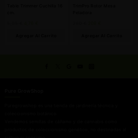
Table Trimmer Cuchilla 16
TrimPro Rotor Mesa
cm.
Peladora
5,95
€
4,76
€
260
€
208
€
Agregar Al Carrito
Agregar Al Carrito
Pure GrowShop
Puregrowshop es una tienda de jardinería técnica y
coleccionismo botánico.
Vendemos semillas de cáñamo y de cannabis como
productos de coleccionismo genético, no destinadas al
cultivo ni consumo.