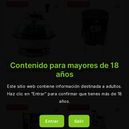
-20% OFF
-20% OFF
Contenido para mayores de 18
Peladora Bowl Leaf
Peladora Oruga Verde
Trimmer Pro Electrica
Trimmer 420 – 42 cm.
años
16”/40 cm.
399
€
319,20
€
1.210
€
968
€
Este sitio web contiene información destinada a adultos.
Agregar Al Carrito
Agregar Al Carrito
Haz clic en “Entrar” para confirmar que tienes más de 18
años.
-20% OFF
-20% OFF
Entrar
Salir