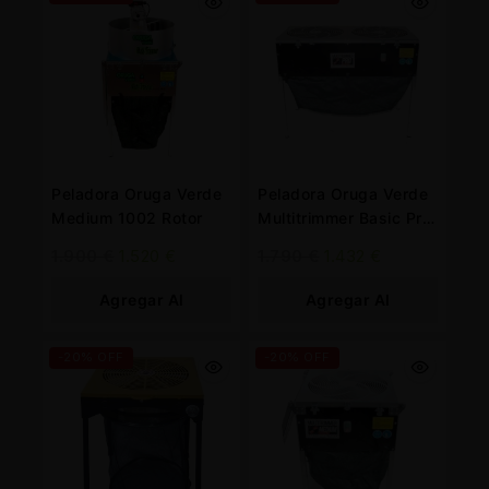
Peladora Oruga Verde
Peladora Oruga Verde
Medium 1002 Rotor
Multitrimmer Basic Pro
10 mm
1.900
€
1.520
€
1.790
€
1.432
€
Agregar Al
Agregar Al
Carrito
Carrito
-20% OFF
-20% OFF