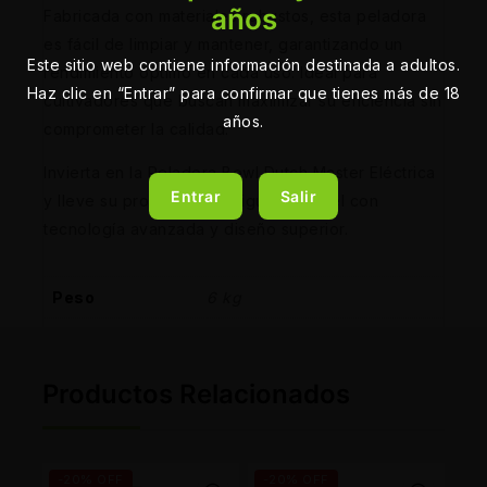
años
Fabricada con materiales robustos, esta peladora
es fácil de limpiar y mantener, garantizando un
Este sitio web contiene información destinada a adultos.
rendimiento óptimo en cada uso. Ideal para
Haz clic en “Entrar” para confirmar que tienes más de 18
cultivadores que buscan maximizar su eficiencia sin
años.
comprometer la calidad.
Invierta en la Peladora Bowl Dutch Master Eléctrica
Entrar
Salir
y lleve su producción al siguiente nivel con
tecnología avanzada y diseño superior.
Peso
6 kg
Productos Relacionados
-20% OFF
-20% OFF