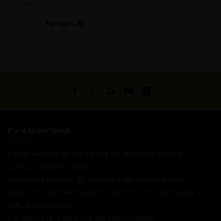
199
€
159,20
€
Agregar Al
Carrito
Pure GrowShop
Puregrowshop es una tienda de jardinería técnica y
coleccionismo botánico.
Vendemos semillas de cáñamo y de cannabis como
productos de coleccionismo genético, no destinadas al
cultivo ni consumo.
Cumplimos la legislación española vigente