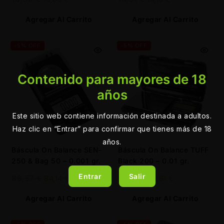
Agregar Al Carrito
Agregar Al Carrito
-5% OFF
-5% OFF
Contenido para mayores de 18
años
Este sitio web contiene información destinada a adultos.
Haz clic en “Entrar” para confirmar que tienes más de 18
años.
Báscula On Balance SEN-
Báscula On Balance TUFF
250 & Bag 50 – 0.001 gr.
Black 200 – 0.01 gr.
Entrar
Salir
88,57
€
84,14
€
22,75
€
21,61
€
Agregar Al Carrito
Agregar Al Carrito