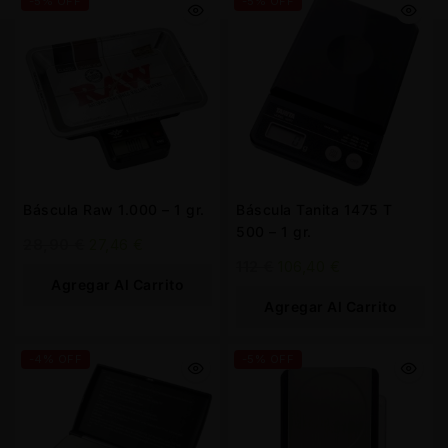
-5% OFF
-5% OFF
Báscula Raw 1.000 – 1 gr.
Báscula Tanita 1475 T
500 – 1 gr.
28,90
€
27,46
€
112
€
106,40
€
Agregar Al Carrito
Agregar Al Carrito
-4% OFF
-5% OFF