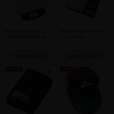
Báscula On Balance
Báscula On Balance DZT-
Compact Bench 10 kg. – 1
100 – 0.01 gr.
g.
71,54
€
67,96
€
15,80
€
15,01
€
Agregar Al Carrito
Agregar Al Carrito
-5% OFF
-5% OFF