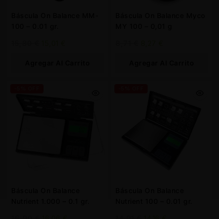
Báscula On Balance MM-
Báscula On Balance Myco
100 – 0.01 gr.
MY 100 – 0,01 g
15,80
€
15,01
€
8,71
€
8,27
€
Agregar Al Carrito
Agregar Al Carrito
-5% OFF
-5% OFF
Báscula On Balance
Báscula On Balance
Nutrient 1.000 – 0.1 gr.
Nutrient 100 – 0.01 gr.
16,90
€
16,06
€
14,91
€
14,16
€