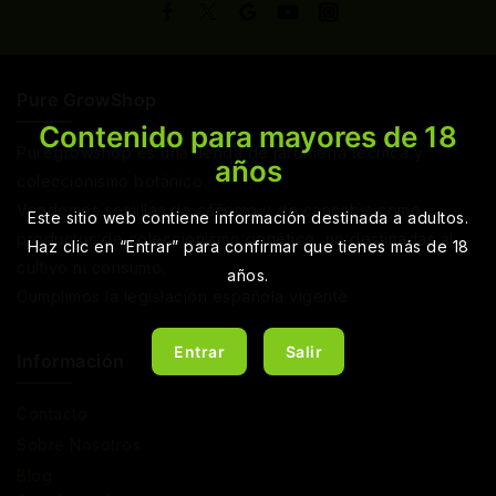
Pure GrowShop
Contenido para mayores de 18
Puregrowshop es una tienda de jardinería técnica y
años
coleccionismo botánico.
Vendemos semillas de cáñamo y de cannabis como
Este sitio web contiene información destinada a adultos.
productos de coleccionismo genético, no destinadas al
Haz clic en “Entrar” para confirmar que tienes más de 18
cultivo ni consumo.
años.
Cumplimos la legislación española vigente
Entrar
Salir
Información
Contacto
Sobre Nosotros
Blog