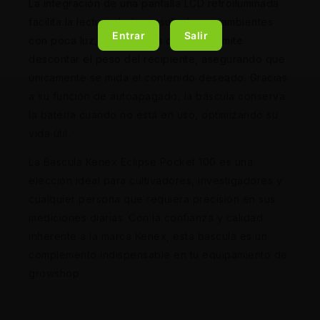
La integración de una pantalla LCD retroiluminada
facilita la lectura de los resultados en ambientes
Entrar
Salir
con poca luz, y su función de tara permite
descontar el peso del recipiente, asegurando que
únicamente se mida el contenido deseado. Gracias
a su función de autoapagado, la báscula conserva
la batería cuando no está en uso, optimizando su
vida útil.
La Báscula Kenex Eclipse Pocket 100 es una
elección ideal para cultivadores, investigadores y
cualquier persona que requiera precisión en sus
mediciones diarias. Con la confianza y calidad
inherente a la marca Kenex, esta báscula es un
complemento indispensable en tu equipamiento de
growshop.