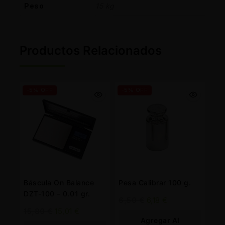
Peso
15 kg
Productos Relacionados
-5% OFF
-5% OFF
Báscula On Balance
Pesa Calibrar 100 g.
DZT-100 – 0.01 gr.
6,50
€
6,18
€
15,80
€
15,01
€
Agregar Al