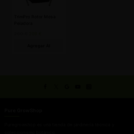
TrimPro Rotor Mesa
Peladora
260
€
208
€
Agregar Al
Carrito
Pure GrowShop
Puregrowshop es una tienda de jardinería técnica y
coleccionismo botánico.