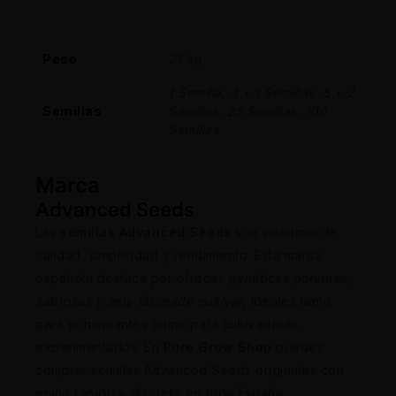
Peso
21 kg
1 Semilla, 3 + 1 Semillas, 5 + 2
Semillas
Semillas, 25 Semillas, 100
Semillas
Marca
Advanced Seeds
Las
semillas Advanced Seeds
son sinónimo de
calidad, simplicidad y rendimiento. Esta marca
española destaca por ofrecer
genéticas potentes,
sabrosas y muy fáciles
de cultivar
, ideales tanto
para principiantes como para cultivadores
experimentados. En
Pure Grow Shop
puedes
comprar semillas Advanced Seeds originales con
envío rápido y discreto en toda España.