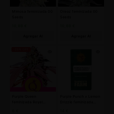
Mimosa feminizada 00
Oreoz feminizada 00
Seeds
Seeds
10,88
€
10,88
€
Agregar Al
Agregar Al
Carrito
Carrito
-25% OFF
Purple Queen
Purple Punch x Lemon
feminizada Royal
Drizzle feminizada
Queen
Barney’s farm
6
€
14
€