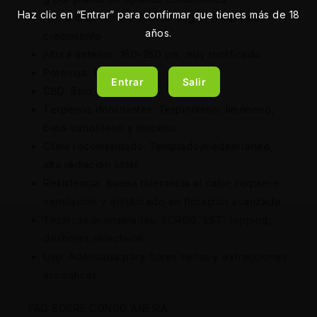
Haz clic en “Entrar” para confirmar que tienes más de 18
Altura interior: 100–140 cm según tiempo de
años.
crecimiento
Altura exterior: 180–250 cm, muy ramificada
Potencia: THC alto
Entrar
Salir
CBD: Bajo
Terpenos dominantes: Terpinoleno, limoneno,
beta-cariofileno y mirceno
Clima recomendado: Templado/mediterráneo,
alta radiación solar
Resistencia: Buena tolerancia al calor; requiere
ventilación y entutorado en floración avanzada
Técnicas aconsejadas: SCROG, LST, topping,
deshojes selectivos
Uso: Adecuada para flores secas y extracciones
aromáticas
FAQ SOBRE CONGO ANESIA