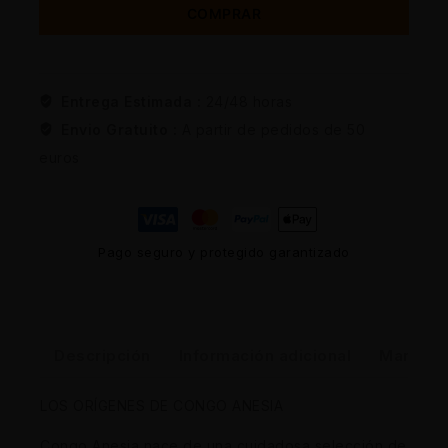
COMPRAR
Entrega Estimada :
24/48 horas
Envio Gratuito :
A partir de pedidos de 50
euros
Pago seguro y protegido garantizado
Descripción
Información adicional
Marca
LOS ORÍGENES DE CONGO ANESIA
Congo Anesia nace de una cuidadosa selección de