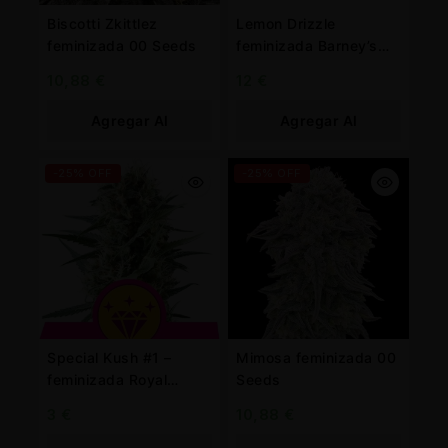
Biscotti Zkittlez
Lemon Drizzle
feminizada 00 Seeds
feminizada Barney’s
Farm
10,88
€
12
€
Agregar Al
Agregar Al
Carrito
Carrito
-25% OFF
-25% OFF
Special Kush #1 –
Mimosa feminizada 00
feminizada Royal
Seeds
Queen
3
€
10,88
€