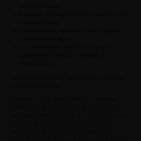
claro y estimulante
Producción: Elevada en interior y exterior con el
manejo adecuado
Dificultad: Media; agradece tutores y guiados
para controlar la altura
Uso recomendado: SCROG, LST y podas
apicales para maximizar rendimiento y
homogeneidad
MÉTODOS DE CULTIVO EN INTERIOR Y EXTERIOR
PARA CONGO ANESIA
En interior, Congo Anesia destaca en sistemas
SCROG gracias a su respuesta al guiado. Realiza
poda apical temprana (nudo 4-5) y acompaña con
LST para abrir la canopia y multiplicar puntas
productivas. Controla el estiramiento al pasar a
12/12, ya que puede duplicar su altura en el inicio