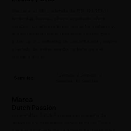
Gracias a su alto contenido de THC (22-25%),
Amsterdam Amnesia ofrece un potente efecto
cerebral, caracterizado por una euforia intensa y
una estimulación mental profunda. Es ideal para
potenciar la creatividad, la concentración y mejorar
el estado de ánimo, siendo perfecta para el
consumo diurno.
1 Semilla, 3 Semillas, 5
Semillas
Semillas, 10 Semillas
Marca
Dutch Passion
Las
semillas Dutch Passion
son sinónimo de
innovación y excelencia. Fundada en los Países
Bajos en 1987, esta marca pionera ha desarrollado