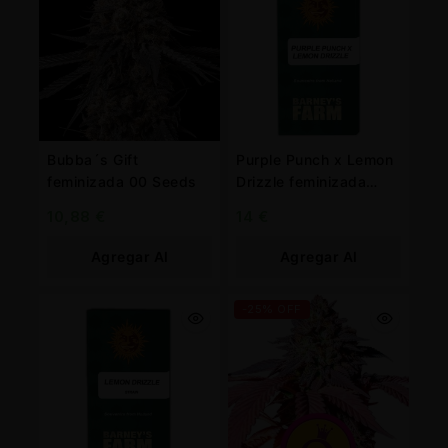
Bubba´s Gift
Purple Punch x Lemon
feminizada 00 Seeds
Drizzle feminizada
Barney’s farm
10,88
€
14
€
Agregar Al
Agregar Al
Carrito
Carrito
-25% OFF