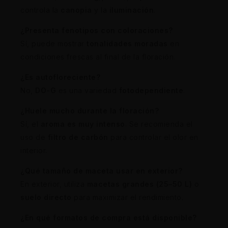
controla la
canopia
y la
iluminación
.
¿Presenta fenotipos con coloraciones?
Sí, puede mostrar
tonalidades moradas
en
condiciones frescas al final de la floración.
¿Es autofloreciente?
No,
DO-G
es una variedad
fotodependiente
.
¿Huele mucho durante la floración?
Sí, el
aroma es muy intenso
. Se recomienda el
uso de
filtro de carbón
para controlar el olor en
interior.
¿Qué tamaño de maceta usar en exterior?
En exterior, utiliza
macetas grandes (25–50 L)
o
suelo directo
para maximizar el rendimiento.
¿En qué formatos de compra está disponible?