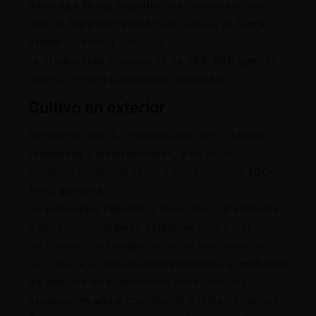
densidad de los cogollos
, y es recomendable
usar un
filtro de carbón
para manejar el
fuerte
aroma
durante la floración.
La
producción
estimada es de
450–550 g/m²
en
interior con una
iluminación adecuada
.
Cultivo en exterior
En exterior,
DO-G
se adapta muy bien a
climas
templados y mediterráneos
, y en estas
condiciones, puede llegar a producir entre
700–
1000 g/planta
.
Su
estructura robusta
la hace ideal para
tutores
,
y se recomienda
poda selectiva
para evitar
problemas con
hongos
en zonas más húmedas.
La cosecha se realiza entre
principios y mediados
de octubre
en el hemisferio norte, con una
producción alta
y cogollos de excelente calidad.