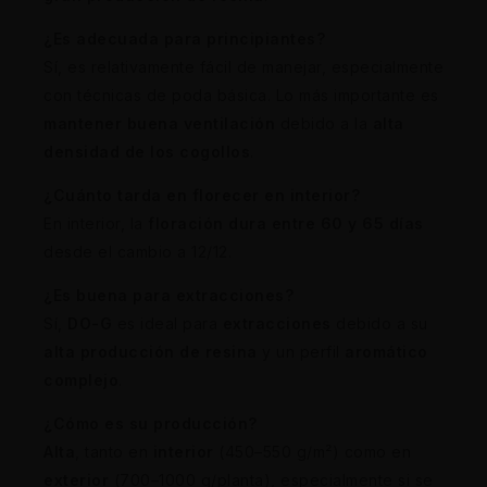
¿Es adecuada para principiantes?
Sí, es relativamente fácil de manejar, especialmente
con técnicas de poda básica. Lo más importante es
mantener buena ventilación
debido a la
alta
densidad de los cogollos
.
¿Cuánto tarda en florecer en interior?
En interior, la
floración dura entre 60 y 65 días
desde el cambio a 12/12.
¿Es buena para extracciones?
Sí,
DO-G
es ideal para
extracciones
debido a su
alta producción de resina
y un perfil
aromático
complejo
.
¿Cómo es su producción?
Alta
, tanto en
interior
(450–550 g/m²) como en
exterior
(700–1000 g/planta), especialmente si se