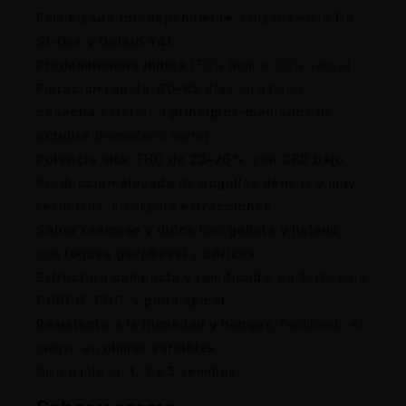
Feminizada fotodependiente
, cruzada entre
Do-
Si-Dos y Gelato #41
.
Predominancia índica
(70% índica, 30% sativa).
Floración rápida
:
60–65 días
en interior,
cosecha exterior
a
principios-mediados de
octubre
(hemisferio norte).
Potencia alta
:
THC de 22–26%
, con
CBD bajo
.
Producción elevada
de
cogollos densos
y
muy
resinosos
, ideal para
extracciones
.
Sabor cremoso y dulce
tipo
galleta y helado
,
con
toques gas/diesel
y
cítricos
.
Estructura compacta y ramificada
, perfecta para
SCROG
,
SOG
, y
poda apical
.
Resistente a la humedad y hongos
, facilitando el
cultivo en
climas variables
.
Disponible en
1, 3 y 5 semillas
.