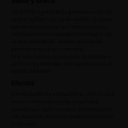
Sabor y aroma
DO-G
tiene un
perfil dulce y cremoso
como una
tarta de galleta
o
helado de vainilla
, con
notas
gas/diesel
que aportan una complejidad única.
Los toques
cítricos de pomelo
y
terrosos
le dan
un
final redondeado
, dejando un
postgusto
persistente
que la hace irresistible.
Es el sabor perfecto para quienes disfrutan de un
perfil
rico y sofisticado
, ideal para momentos de
disfrute sensorial
.
Efectos
El
inicio eufórico y estimulante
es perfecto para
elevar el ánimo y
desarrollar creatividad
.
A medida que avanza el efecto, se transforma en
una
relajación corporal profunda
, sin sensación
de pesadez.