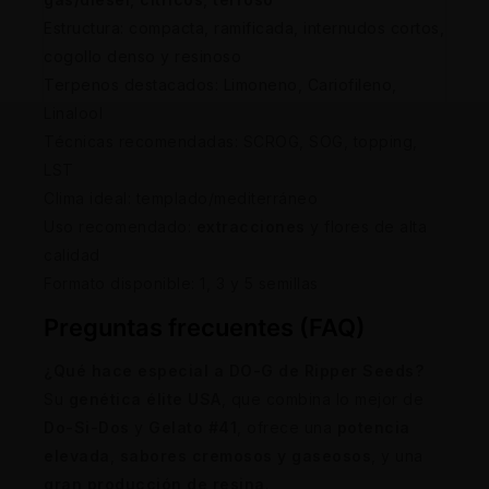
Estructura: compacta, ramificada, internudos cortos,
cogollo denso y resinoso
Terpenos destacados: Limoneno, Cariofileno,
Linalool
Técnicas recomendadas: SCROG, SOG, topping,
LST
Clima ideal: templado/mediterráneo
Uso recomendado:
extracciones
y flores de alta
calidad
Formato disponible: 1, 3 y 5 semillas
Preguntas frecuentes (FAQ)
¿Qué hace especial a DO-G de Ripper Seeds?
Su
genética élite USA
, que combina lo mejor de
Do-Si-Dos
y
Gelato #41
, ofrece una
potencia
elevada
,
sabores cremosos y gaseosos
, y una
gran producción de resina
.