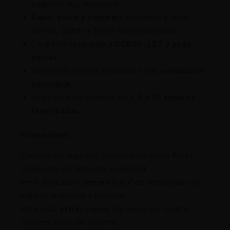
cogollos muy resinosos.
Sabor dulce y complejo
con notas a tarta,
vainilla, galleta y fondo kush especiado.
Excelente respuesta a
SCROG, LST y poda
apical
.
Buena tolerancia a humedad si hay
ventilación
constante
.
Disponible en formatos de
1, 5 y 25 semillas
feminizadas
.
Propiedades
Crecimiento vigoroso, homogéneo y con flores
compactas de alto valor comercial.
Perfil aromático “dessert kush” de repostería con
matices cremosos y terrosos.
Ideal para
extracciones
de resina por su alta
concentración de tricomas.