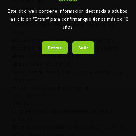
(dessert/kush)
Dominancia: Índica híbrida
Este sitio web contiene información destinada a adultos.
Floración interior: 8–9 semanas
Haz clic en “Entrar” para confirmar que tienes más de 18
Cosecha exterior (HN): principios–mediados de
años.
otoño
Producción interior: alta (450–550 g/m² aprox.)
Entrar
Salir
Producción exterior: muy alta (700–1200 g/planta)
Altura interior: media (80–120 cm)
Altura exterior: 180–250 cm
Sabor y aroma: pastel, vainilla, crema, galleta, kush
especiado
Efecto: eufórico inicial y relajante final
THC: alto (20–25%)
CBD: bajo
Clima ideal: templado/mediterráneo con buena
radiación
Técnicas recomendadas: poda apical, LST, SCROG,
SOG (fenotipos columnares)