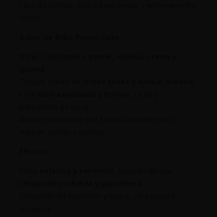
Fácil de cultivar, tolera bien podas y entrenamiento
ligero.
Sabor de Bilbo Pound Cake
Notas dominantes a
pastel, vainilla, crema y
galleta
.
Toques sutiles de
frutos secos y azúcar moreno
.
Final
kush especiado y terroso
, largo y
persistente en boca.
Aroma envolvente que llena el ambiente con
matices dulces y cálidos.
Efectos
Inicio
eufórico y sensorial
, seguido de una
relajación profunda y placentera
.
Sensación de bienestar y calma, sin pesadez
excesiva.