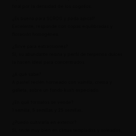
final por la densidad de los cogollos.
¿Es buena para SCROG y poda apical?
Excelente; responde con copas equilibradas y
floración homogénea.
¿Sirve para extracciones?
Sí, su abundante resina y perfil de terpenos dulces
la hacen ideal para concentrados.
¿A qué sabe?
A pastel recién horneado con vainilla, crema y
galleta, sobre un fondo kush especiado.
¿En qué formatos se vende?
1 semilla, 5 semillas y 25 semillas.
¿Puedo cultivarla en exterior?
Sí, rinde muy bien en climas templados y soleados,