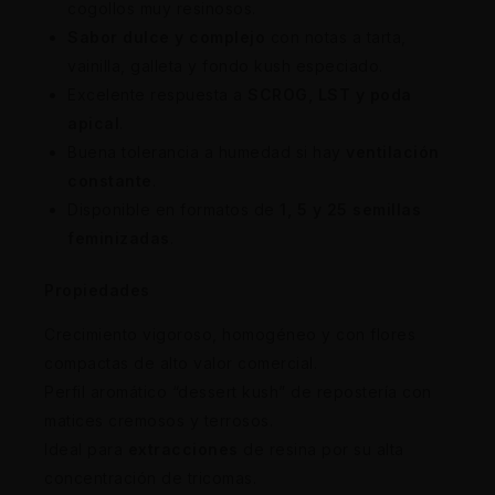
cogollos muy resinosos.
Sabor dulce y complejo
con notas a tarta,
vainilla, galleta y fondo kush especiado.
Excelente respuesta a
SCROG, LST y poda
apical
.
Buena tolerancia a humedad si hay
ventilación
constante
.
Disponible en formatos de
1, 5 y 25 semillas
feminizadas
.
Propiedades
Crecimiento vigoroso, homogéneo y con flores
compactas de alto valor comercial.
Perfil aromático “dessert kush” de repostería con
matices cremosos y terrosos.
Ideal para
extracciones
de resina por su alta
concentración de tricomas.