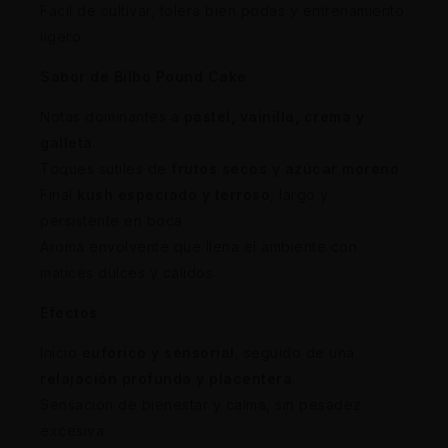
Fácil de cultivar, tolera bien podas y entrenamiento
ligero.
Sabor de Bilbo Pound Cake
Notas dominantes a
pastel, vainilla, crema y
galleta
.
Toques sutiles de
frutos secos y azúcar moreno
.
Final
kush especiado y terroso
, largo y
persistente en boca.
Aroma envolvente que llena el ambiente con
matices dulces y cálidos.
Efectos
Inicio
eufórico y sensorial
, seguido de una
relajación profunda y placentera
.
Sensación de bienestar y calma, sin pesadez
excesiva.