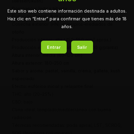
(dessert/kush)
Dominancia: Índica híbrida
Este sitio web contiene información destinada a adultos.
Floración interior: 8–9 semanas
Haz clic en “Entrar” para confirmar que tienes más de 18
Cosecha exterior (HN): principios–mediados de
años.
otoño
Producción interior: alta (450–550 g/m² aprox.)
Entrar
Salir
Producción exterior: muy alta (700–1200 g/planta)
Altura interior: media (80–120 cm)
Altura exterior: 180–250 cm
Sabor y aroma: pastel, vainilla, crema, galleta, kush
especiado
Efecto: eufórico inicial y relajante final
THC: alto (20–25%)
CBD: bajo
Clima ideal: templado/mediterráneo con buena
radiación
Técnicas recomendadas: poda apical, LST, SCROG,
SOG (fenotipos columnares)