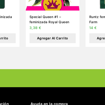
inizada
Special Queen #1 –
Runtz fem
feminizada Royal Queen
Farm
3,38
€
14
€
rrito
Agregar Al Carrito
Agre
ación
Ayuda en la compra