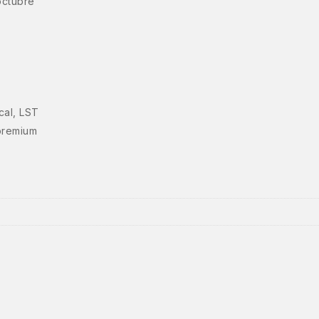
octubre
al, LST
 premium