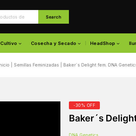
Search
Cultivo
Cosecha y Secado
HeadShop
Il
Inicio
|
Semillas Feminizadas
|
Baker´s Delight fem. DNA Genetic
-30% OFF
Baker´s Deligh
DNA Genetics