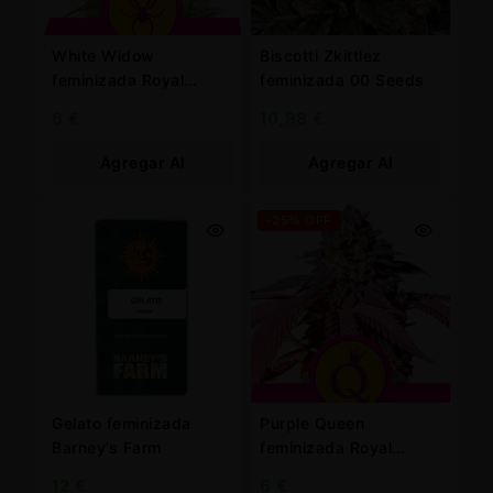
White Widow
Biscotti Zkittlez
feminizada Royal
feminizada 00 Seeds
Queen
6
€
10,88
€
Agregar Al
Agregar Al
Carrito
Carrito
-25% OFF
Gelato feminizada
Purple Queen
Barney’s Farm
feminizada Royal
Queen
12
€
6
€