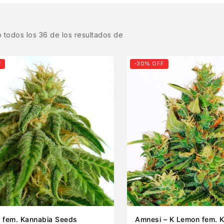
 todos los
36
de los resultados de
F
-30% OFF
e fem. Kannabia Seeds
Amnesi – K Lemon fem. 