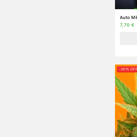
7,70
€
-30% OF