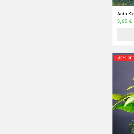
5,95
€
-30% OF