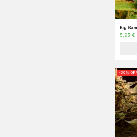
Big Ban
5,95
€
-30% OF