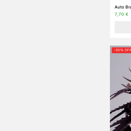
7,70
€
-30% OF