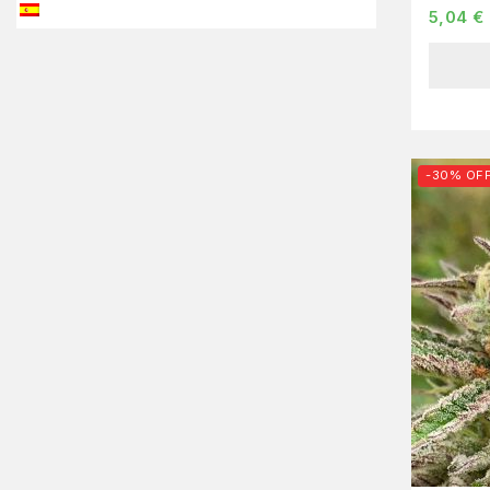
5,04
€
-30% OF