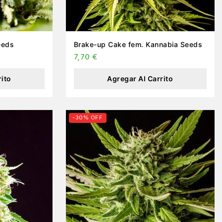
eeds
Brake-up Cake fem. Kannabia Seeds
7,70
€
rito
Agregar Al Carrito
-30% OFF