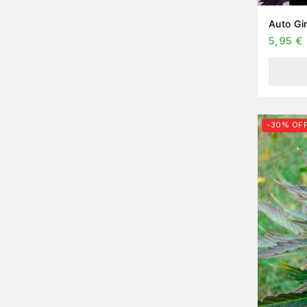
5,95
€
-30% OF