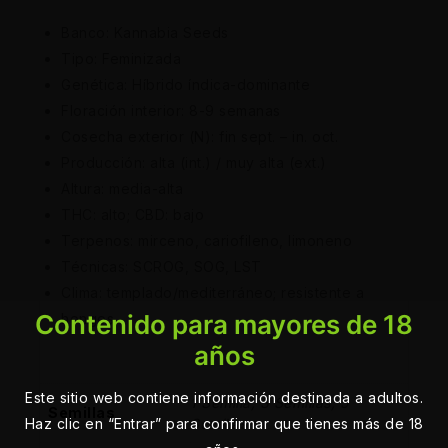
Banco: Kannabia Seeds
Tipo: Feminizada
Genética: Híbrido índica-dominante
Floración interior: 8-9 semanas
Cosecha exterior (N): fin sept. – in. oct.
Producción: alta (int.) / muy alta (ext.)
Altura: media-alta
THC: alto; CBD: bajo
Terpenos: mirceno, cariofileno, limoneno
Técnicas: SCROG, SOG, LST
Clima: templado/mediterráneo; resistente a
Contenido para mayores de 18
hongos
años
Este sitio web contiene información destinada a adultos.
1 Semilla, 3 Semillas, 5
Semillas
Haz clic en “Entrar” para confirmar que tienes más de 18
Semillas