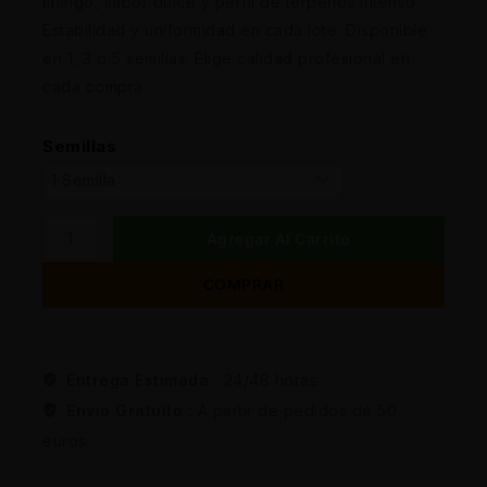
mango, sabor dulce y perfil de terpenos intenso.
Estabilidad y uniformidad en cada lote. Disponible
en 1, 3 o 5 semillas. Elige calidad profesional en
cada compra.
Semillas
Agregar Al Carrito
COMPRAR
Entrega Estimada :
24/48 horas
Envio Gratuito :
A partir de pedidos de 50
euros