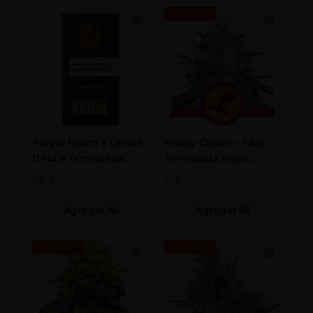
-25% OFF
Purple Punch x Lemon
Honey Cream – Fast
Drizzle feminizada
feminizada Royal
Barney’s farm
Queen
14
€
6
€
Agregar Al
Agregar Al
Carrito
Carrito
-25% OFF
-25% OFF