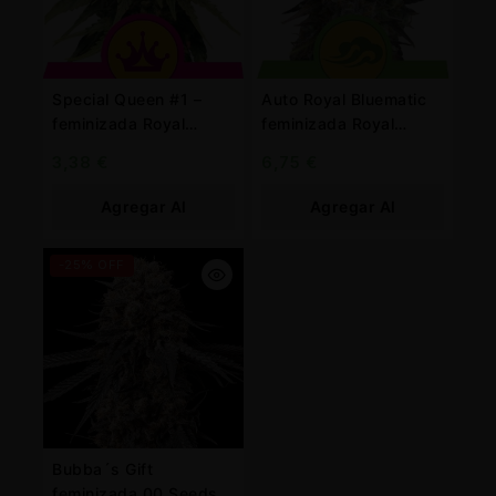
Special Queen #1 –
Auto Royal Bluematic
feminizada Royal
feminizada Royal
Queen
Queen
3,38
€
6,75
€
Agregar Al
Agregar Al
Carrito
Carrito
-25% OFF
Bubba´s Gift
feminizada 00 Seeds