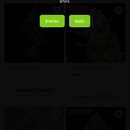
años.
-30% OFF
Entrar
Salir
Zillions Barney’s
Zkittles Glue. Expert
Seeds
15
€
7,70
€
Agregar Al Carrito
Agregar Al Carrito
-30% OFF
-30% OFF