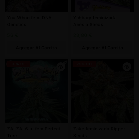
You-Whoo fem. DNA
Yuhbary feminizada
Genetics
Anesia Seeds
56
€
23,80
€
Agregar Al Carrito
Agregar Al Carrito
-30% OFF
-25% OFF
ZAI ZAI 6 u. fem Perfect
Zake feminizada Ripper
Tree
Seeds