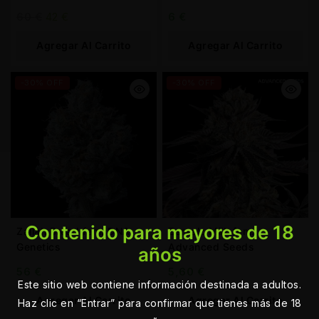
60
€
42
€
6
€
Agregar Al Carrito
Agregar Al Carrito
-30% OFF
-30% OFF
Contenido para mayores de 18
Zallah Bread fem. DNA
Zerealz Milk fem.
Genetics
Advanced Seeds
años
56
€
5,60
€
Este sitio web contiene información destinada a adultos.
Agregar Al Carrito
Agregar Al Carrito
Haz clic en “Entrar” para confirmar que tienes más de 18