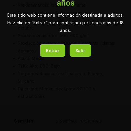
años
Predominancia: Índica dominante
Floración interior: 8–9 semanas
Este sitio web contiene información destinada a adultos.
Cosecha exterior (HN): principios–mediados de
Haz clic en “Entrar” para confirmar que tienes más de 18
octubre
años.
Producción interior: 500–600 g/m²
Producción exterior: 700–900 g/planta (climas
Entrar
Salir
óptimos)
Altura: Media
THC: Alto; CBD: Bajo
Terpenos dominantes: Limoneno, Pineno,
Mirceno
Dificultad: Media; ideal para SCROG y
extracciones
Semillas
5 Semillas, 10 Semillas