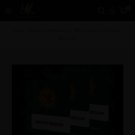
0
Inicio
|
Graines féminisées
|
White Widow XXL fem.
Barney’s