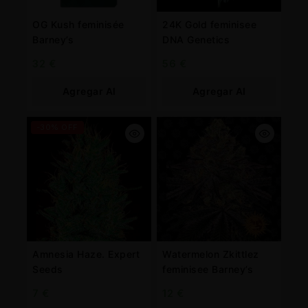
OG Kush feminisée
24K Gold feminisee
Barney’s
DNA Genetics
32
€
56
€
Agregar Al
Agregar Al
Carrito
Carrito
-30% OFF
Amnesia Haze. Expert
Watermelon Zkittlez
Seeds
feminisee Barney’s
7
€
12
€