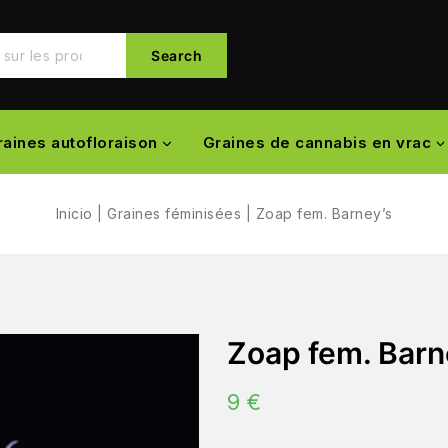
Search
raines autofloraison
Graines de cannabis en vrac
Inicio
|
Graines féminisées
|
Zoap fem. Barney’s
Zoap fem. Barn
9
€