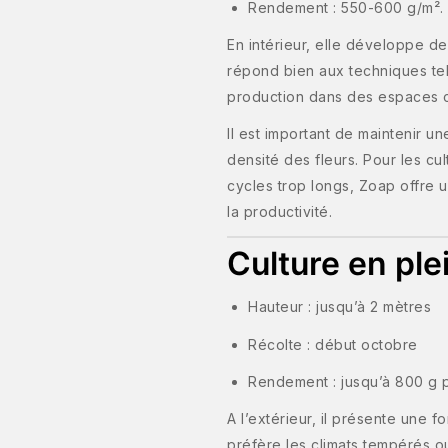
Rendement : 550-600 g/m².
En intérieur, elle développe d
répond bien aux techniques tel
production dans des espaces c
Il est important de maintenir un
densité des fleurs. Pour les c
cycles trop longs, Zoap offre u
la productivité.
Culture en plei
Hauteur : jusqu’à 2 mètres
Récolte : début octobre
Rendement : jusqu’à 800 g p
A l’extérieur, il présente une f
préfère les climats tempérés o