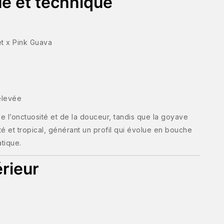
ue et technique
t x Pink Guava
 élevée
 l’onctuosité et de la douceur, tandis que la goyave
ité et tropical, générant un profil qui évolue en bouche
tique.
érieur