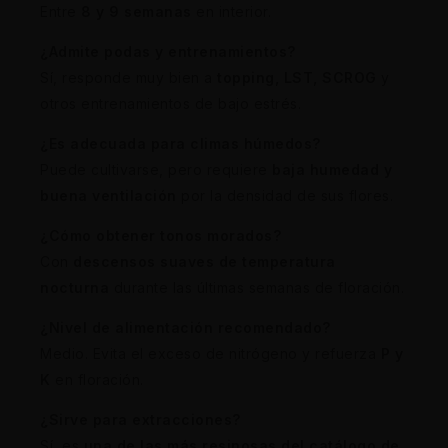
Entre
8 y 9 semanas
en interior.
¿Admite podas y entrenamientos?
Sí, responde muy bien a
topping, LST, SCROG
y
otros entrenamientos de bajo estrés.
¿Es adecuada para climas húmedos?
Puede cultivarse, pero requiere
baja humedad y
buena ventilación
por la densidad de sus flores.
¿Cómo obtener tonos morados?
Con
descensos suaves de temperatura
nocturna
durante las últimas semanas de floración.
¿Nivel de alimentación recomendado?
Medio. Evita el exceso de nitrógeno y refuerza
P y
K
en floración.
¿Sirve para extracciones?
Sí, es
una de las más resinosas del catálogo de