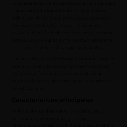
La
Zombie Kush
de
Ripper Seeds
es una variedad
feminizada fotodependiente
de
dominancia
índica
, nacida del cruce entre
Sideral (Lavender x
Amnesia)
y
Bubba Kush
. Su perfil combina la
potencia de las Kush clásicas con matices florales y
terrosos únicos, dando como resultado una planta
compacta, resinosa y de aromas inolvidables.
Con una estructura
ramificada y robusta
, floración
rápida y una enorme producción de tricomas, es
una genética ideal tanto para cultivadores que
buscan calidad y resina como para los amantes de
las extracciones.
Características principales
Variedad
índica dominante
, compacta y muy
ramificada, fácil de moldear y manejar.
Floración rápida
: lista en
8–9 semanas
en interior.