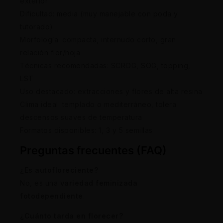
exterior
Dificultad: media (muy manejable con poda y
tutorado)
Morfología: compacta, internudo corto, gran
relación flor/hoja
Técnicas recomendadas: SCROG, SOG, topping,
LST
Uso destacado: extracciones y flores de alta resina
Clima ideal: templado o mediterráneo, tolera
descensos suaves de temperatura
Formatos disponibles: 1, 3 y 5 semillas
Preguntas frecuentes (FAQ)
¿Es autofloreciente?
No, es una
variedad feminizada
fotodependiente
.
¿Cuánto tarda en florecer?