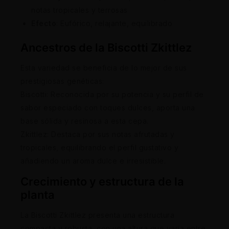
notas tropicales y terrosas
Efecto
: Eufórico, relajante, equilibrado
Ancestros de la Biscotti Zkittlez
Esta variedad se beneficia de lo mejor de sus
prestigiosas genéticas:
Biscotti: Reconocida por su potencia y su perfil de
sabor especiado con toques dulces, aporta una
base sólida y resinosa a esta cepa.
Zkittlez: Destaca por sus notas afrutadas y
tropicales, equilibrando el perfil gustativo y
añadiendo un aroma dulce e irresistible.
Crecimiento y estructura de la
planta
La Biscotti Zkittlez presenta una estructura
compacta y robusta, con una altura que varía entre