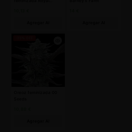
feminizada Royal
Barney’s Farm
Queen
10,13
€
14
€
Agregar Al
Agregar Al
Carrito
Carrito
-25% OFF
Oreoz feminizada 00
Seeds
10,88
€
Agregar Al
Carrito