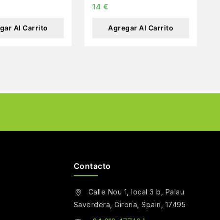
14
€
gar Al Carrito
Agregar Al Carrito
Contacto
Calle Nou 1, local 3 b, Palau
Saverdera, Girona, Spain, 17495