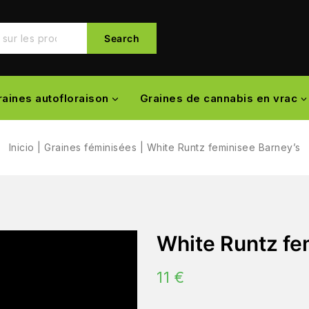
Search
raines autofloraison
Graines de cannabis en vrac
Inicio
|
Graines féminisées
|
White Runtz feminisee Barney’s
White Runtz fe
11
€