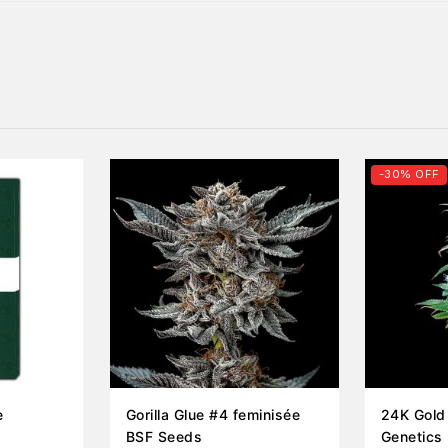
-30% OFF
e
Gorilla Glue #4 feminisée
24K Gold
BSF Seeds
Genetics