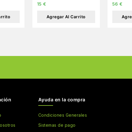
15
€
56
€
rrito
Agregar Al Carrito
Agre
ación
Ayuda en la compra
o
Condiciones Generales
osotros
Sistemas de pago