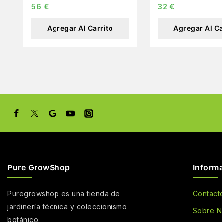
56
€
32
€
Agregar Al Carrito
Agregar Al Ca
Pure GrowShop
Inform
Puregrowshop es una tienda de
Contact
jardinería técnica y coleccionismo
Sobre N
botánico.