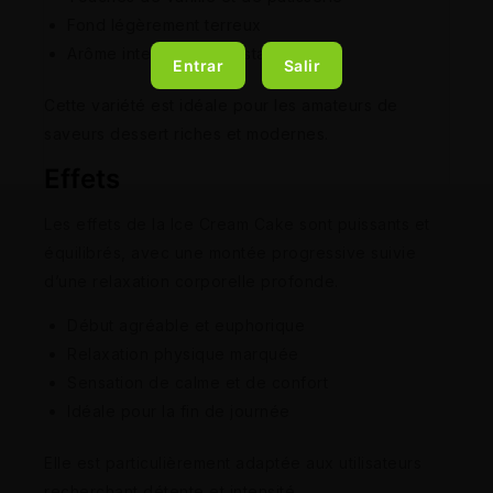
Fond légèrement terreux
Arôme intense et persistant
Entrar
Salir
Cette variété est idéale pour les amateurs de
saveurs dessert riches et modernes.
Effets
Les effets de la Ice Cream Cake sont puissants et
équilibrés, avec une montée progressive suivie
d’une relaxation corporelle profonde.
Début agréable et euphorique
Relaxation physique marquée
Sensation de calme et de confort
Idéale pour la fin de journée
Elle est particulièrement adaptée aux utilisateurs
recherchant détente et intensité.