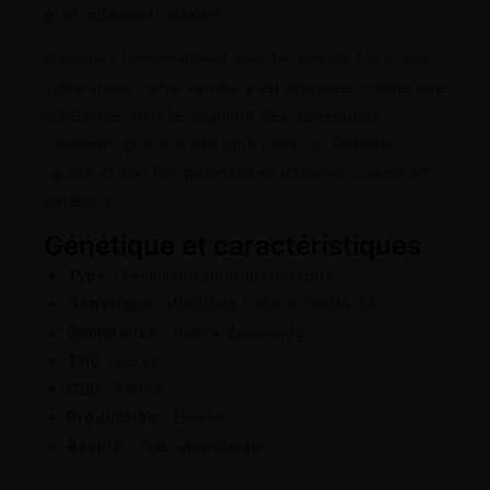
profondément relaxant.
Connue à l’international sous le nom de
Ice Cream
Cake strain
, cette variété s’est imposée comme une
référence dans le segment des génétiques
“dessert”, grâce à son goût riche, sa floraison
rapide et son fort potentiel en intérieur comme en
extérieur.
Génétique et caractéristiques
Type :
Féminisée photopériodique
Génétique :
Wedding Cake x Gelato 33
Dominance :
Indica dominante
THC :
Élevé
CBD :
Faible
Production :
Élevée
Résine :
Très abondante