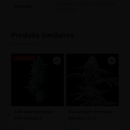
1 Graine, 3 Graines, 5 Graines,
Graines
10 Graines
Produits Similaires
-30% OFF
24K Gold feminisee
Blue Dream feminisée
DNA Genetics
Barney’s farm
56
€
13
€