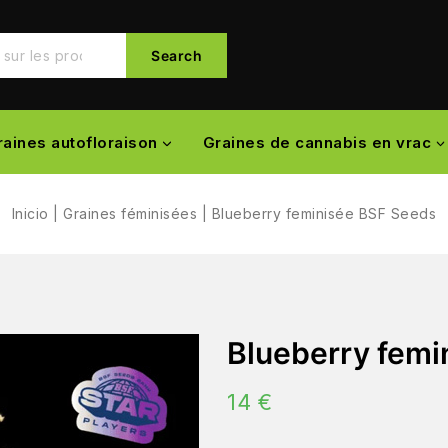
Search
raines autofloraison
Graines de cannabis en vrac
Inicio
|
Graines féminisées
|
Blueberry feminisée BSF Seeds
Blueberry femi
14
€