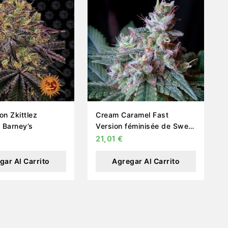
n Zkittlez
Cream Caramel Fast
 Barney’s
Version féminisée de Sweet
Seeds
21,01
€
gar Al Carrito
Agregar Al Carrito