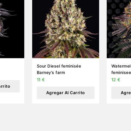
Sour Diesel feminisée
Watermelo
Barney’s farm
feminisee
11
€
12
€
rrito
Agregar Al Carrito
Agre