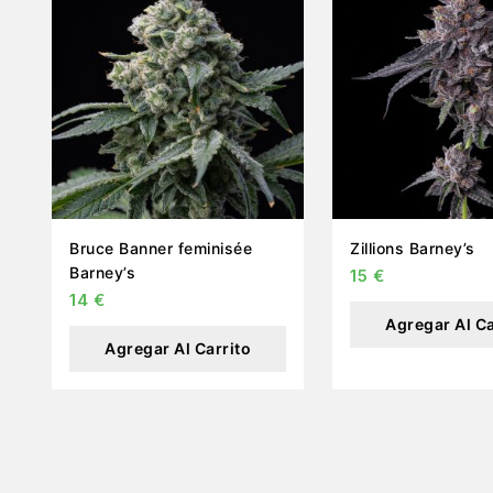
Bruce Banner feminisée
Zillions Barney’s
Barney’s
15
€
14
€
Agregar Al Ca
Agregar Al Carrito