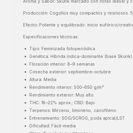
Aroma y Sabor: Skunk marcado con notas diesel y cí
Producción: Cogollos muy compactos y resinosos. 50
Efecto: Potente y equilibrado: inicio eufórico/creat
Especificaciones técnicas:
Tipo: Feminizada fotoperiódica
Genética: Híbrida índica-dominante (base Skunk)
Floración interior: 8–9 semanas
Cosecha exterior: septiembre–octubre
Altura: Media
Rendimiento interior: 500–650 g/m²
Rendimiento exterior: Muy alto
THC: 18–22% aprox.; CBD: Bajo
Terpenos: Mirceno, limoneno, cariofileno
Entrenamiento: SOG/SCROG, poda apical/LST
Dificultad: Fácil–media