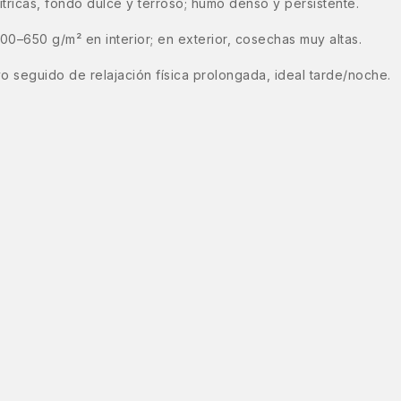
tricas, fondo dulce y terroso; humo denso y persistente.
0–650 g/m² en interior; en exterior, cosechas muy altas.
ivo seguido de relajación física prolongada, ideal tarde/noche.