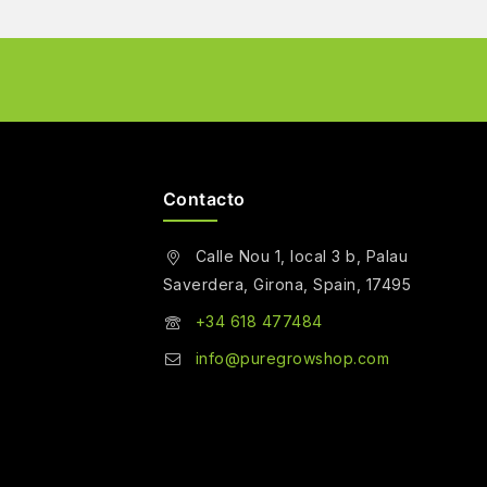
Contacto
Calle Nou 1, local 3 b, Palau
Saverdera, Girona, Spain, 17495
+34 618 477484
info@puregrowshop.com