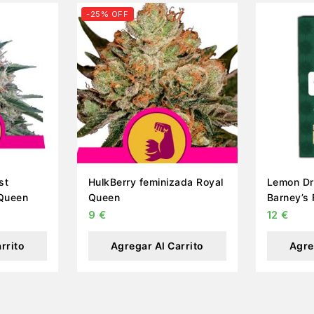
-25% OFF
st
HulkBerry feminizada Royal
Lemon Dr
 Queen
Queen
Barney’s
9
€
12
€
rrito
Agregar Al Carrito
Agre