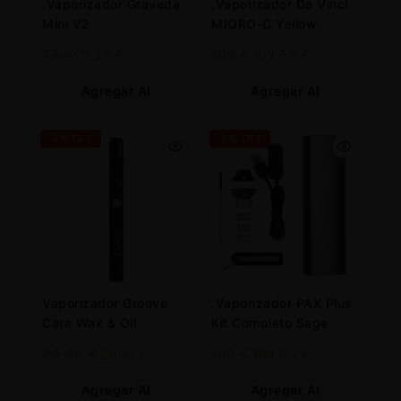
.Vaporizador Graveda
.Vaporizador Da Vinci
Mini V2
MIQRO-C Yellow
75
€
71,25
€
109
€
103,55
€
Agregar Al
Agregar Al
Carrito
Carrito
-5% OFF
-5% OFF
Vaporizador Groove
.Vaporizador PAX Plus
Cara Wax & Oil
Kit Completo Sage
29,90
€
28,41
€
199
€
189,05
€
Agregar Al
Agregar Al