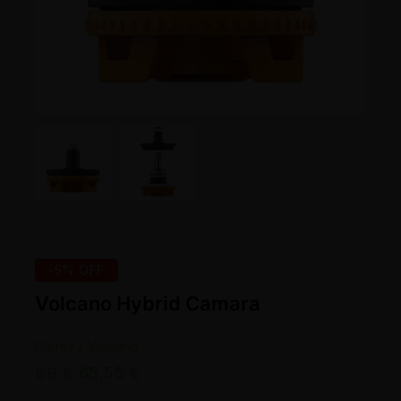
-5% OFF
Volcano Hybrid Camara
Plenty / Volcano
69
€
65,55
€