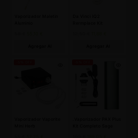
Vaporizador Maletin
Da Vinci IQ2
Aluminio
Rermplace Kit
58
€
55,10
€
12,50
€
11,88
€
Agregar Al
Agregar Al
Carrito
Carrito
-5% OFF
-5% OFF
Vaporizador Vaporite
.Vaporizador PAX Plus
Mini Herb
Kit Completo Sage
55
€
52,25
€
199
€
189,05
€