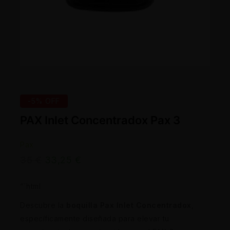
-5% OFF
PAX Inlet Concentradox Pax 3
Pax
35
€
33,25
€
“`html
Descubre la
boquilla Pax Inlet Concentradox
,
específicamente diseñada para elevar tu