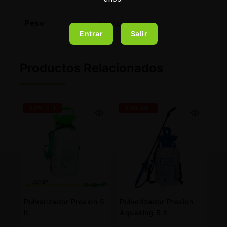
Peso
0,11 kg
Entrar
Salir
Productos Relacionados
-20% OFF
-20% OFF
Pulverizador Presion 5
Pulverizador Presion
lt.
Aquaking 5 lt.