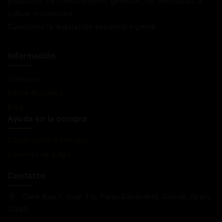
productos de coleccionismo genético, no destinadas al
cultivo ni consumo.
Cumplimos la legislación española vigente
Información
Contacto
Sobre Nosotros
Blog
Ayuda en la compra
Condiciones Generales
Sistemas de pago
Contacto
Calle Nou 1, local 3 b, Palau Saverdera, Girona, Spain,
17495