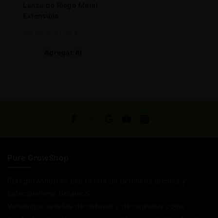
Lanza de Riego Metal
Extensible
20,72
€
16,58
€
Agregar Al
Carrito
Pure GrowShop
Puregrowshop es una tienda de jardinería técnica y
coleccionismo botánico.
Vendemos semillas de cáñamo y de cannabis como