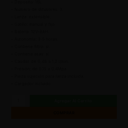
– Deposito: 16L.
– Numero de difusores: 3.
– Lanza: extensible.
– Gatillo: manual y fijo.
– Batería: 12V-8AH.
– Autonomía: 3-5 horas.
– Contiene filtro: sí.
– Contiene asas: sí.
– Caudal: de 0,48 a 1,2 l/min.
– Presión: de 0.15 a 0.4Mpa.
– Pieza sujeción para lanza incluida.
– Cargador incluido.
Agregar Al Carrito
COMPRAR