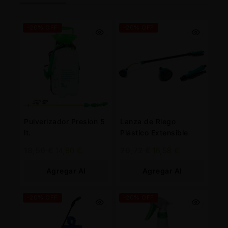
-20% OFF
-20% OFF
Pulverizador Presion 5
Lanza de Riego
lt.
Plástico Extensible
18,50
€
14,80
€
20,72
€
16,58
€
Agregar Al
Agregar Al
Carrito
Carrito
-20% OFF
-20% OFF