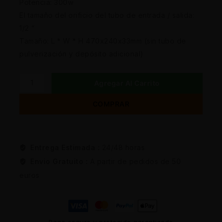
Potencia: 300w
El tamaño del orificio del tubo de entrada / salida:
1/2 “
Tamaño: L * W * H 470x240x33mm (sin tubo de
pulverización y depósito adicional)
Agregar Al Carrito
COMPRAR
Entrega Estimada :
24/48 horas
Envio Gratuito :
A partir de pedidos de 50
euros
Pago seguro y protegido garantizado