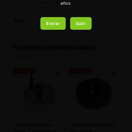
de uso sin complicaciones.
años.
Peso
12 kg
Entrar
Salir
Productos Relacionados
-20% OFF
-20% OFF
Humidificador Mist
Flotador Humidificador
Maker 5 Membranas
Mist Maker 1