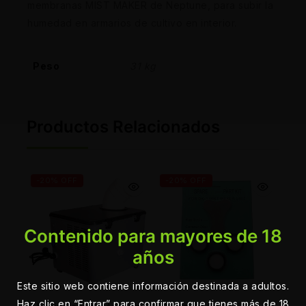
membranas MIST MAKER de Neptune, para subir la
humedad en armarios de cultivo en interior.
Peso
31 kg
Productos Relacionados
-20% OFF
-20% OFF
Contenido para mayores de 18
años
Este sitio web contiene información destinada a adultos.
Haz clic en “Entrar” para confirmar que tienes más de 18