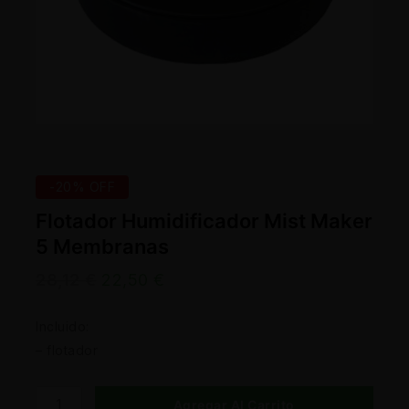
-20% OFF
Flotador Humidificador Mist Maker
5 Membranas
28,12
€
22,50
€
Incluido:
– flotador
Agregar Al Carrito