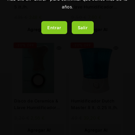
Humidificador Monzón
Disco de Ceramica &
5 lt./h.
Llave Humidificador
años.
Mist Maker 3
435
€
348
€
9,50
€
7,60
€
Membranas
Entrar
Salir
Agregar Al
Agregar Al
Carrito
Carrito
-20% OFF
-20% OFF
Disco de Ceramica &
Humidificador Dutch
Llave Humidificador
Master 8 lt. 0.25 lt./h.
Mist Maker
3,20
€
2,56
€
49
€
39,20
€
Agregar Al
Agregar Al