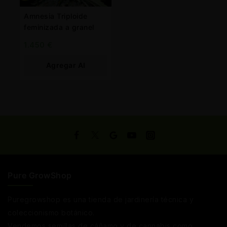
Amnesia Triploide
feminizada a granel
1.450
€
Agregar Al
Carrito
Pure GrowShop
Puregrowshop es una tienda de jardinería técnica y
coleccionismo botánico.
Vendemos semillas de cáñamo y de cannabis como