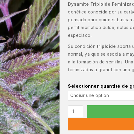
Dynamite Triploide Feminiza
genética conocida por su carác
pensada para quienes buscan a
perfil aromático dulce, notas d
especiado.
Su condición
triploide
aporta u
normal, ya que se asocia a may
a la formación de semillas. Un
feminizadas a granel con una 
Sélectionner quantité de g