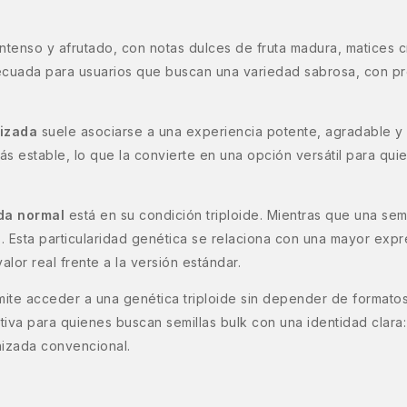
intenso y afrutado, con notas dulces de fruta madura, matices 
decuada para usuarios que buscan una variedad sabrosa, con p
nizada
suele asociarse a una experiencia potente, agradable y
ás estable, lo que la convierte en una opción versátil para qui
da normal
está en su condición triploide. Mientras que una sem
Esta particularidad genética se relaciona con una mayor expres
lor real frente a la versión estándar.
mite acceder a una genética triploide sin depender de format
tiva para quienes buscan semillas bulk con una identidad clara
nizada convencional.