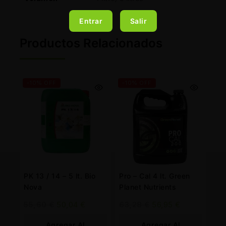
Entrar
Salir
Productos Relacionados
-10% OFF
-10% OFF
PK 13 / 14 – 5 lt. Bio
Pro – Cal 4 lt. Green
Nova
Planet Nutrients
55,60
€
50,04
€
63,28
€
56,95
€
Agregar Al
Agregar Al