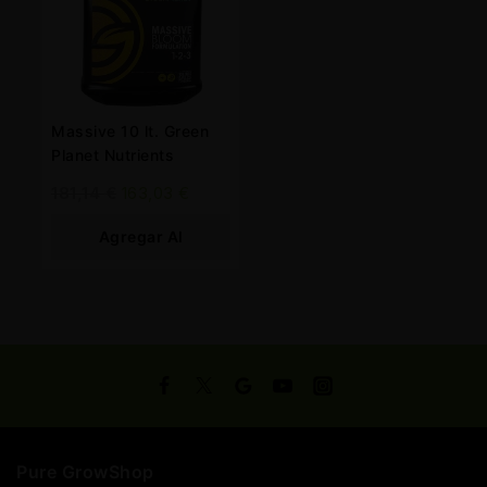
Massive 10 lt. Green
Planet Nutrients
181,14
€
163,03
€
Agregar Al
Carrito
Pure GrowShop