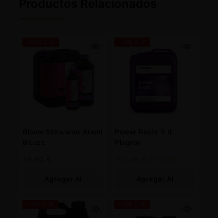
Productos Relacionados
-20% OFF
-10% OFF
Bloom Stimulator Atami
Power Roots 5 lt.
B’cuzz
Plagron
16,80
€
197,45
€
177,71
€
Agregar Al
Agregar Al
Carrito
Carrito
-10% OFF
-10% OFF