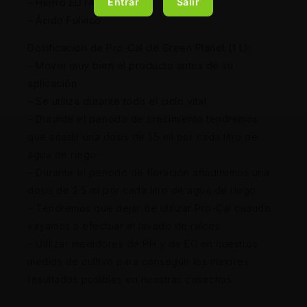
Entrar
Salir
– Hierro EDTA
– Ácido Fúlvico
Dosificación de Pro-Cal de Green Planet (1 L):
– Mover muy bien el producto antes de su
aplicación
– Se utiliza durante todo el ciclo vital
– Durante el periodo de crecimiento tendremos
que añadir una dosis de 1.5 ml por cada litro de
agua de riego
– Durante el periodo de floración añadiremos una
dosis de 2.5 ml por cada litro de agua de riego
– Tendremos que dejar de utilizar Pro-Cal cuando
vayamos a efectuar el lavado de raíces
– Utilizar medidores de PH y de EC en nuestros
medios de cultivo para conseguir los mejores
resultados posibles en nuestras cosechas