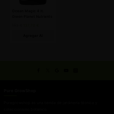
Ocean Magic 4 lt.
Green Planet Nutrients
153
€
137,70
€
Agregar Al
Carrito
Pure GrowShop
Puregrowshop es una tienda de jardinería técnica y
coleccionismo botánico.