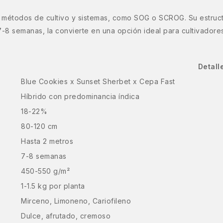
s métodos de cultivo y sistemas, como SOG o SCROG. Su estructu
-8 semanas, la convierte en una opción ideal para cultivadores
Detall
Blue Cookies x Sunset Sherbet x Cepa Fast
Híbrido con predominancia índica
18-22%
80-120 cm
Hasta 2 metros
7-8 semanas
450-550 g/m²
1-1.5 kg por planta
Mirceno, Limoneno, Cariofileno
Dulce, afrutado, cremoso