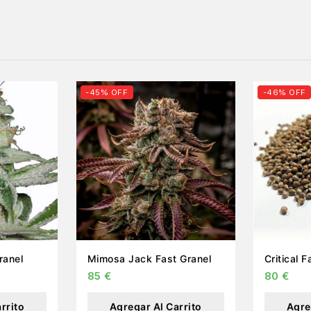
-45% OFF
-46% OFF
iesel Fast Granel
Mimosa Jack Fast Granel
85
€
80
€
rrito
Agregar Al Carrito
Agre