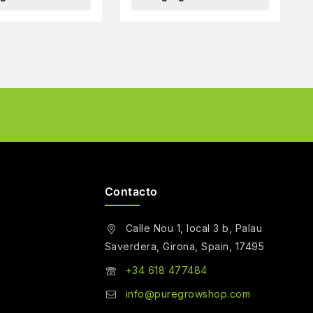
Contacto
Calle Nou 1, local 3 b, Palau
Saverdera, Girona, Spain, 17495
+34 618 477484
info@puregrowshop.com