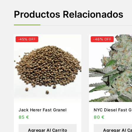
Productos Relacionados
-45% OFF
-46% OFF
Jack Herer Fast Granel
NYC D
85
€
80
€
Agregar Al Carrito
Agregar Al Ca