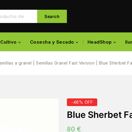
Search
Cultivo
Cosecha y Secado
HeadShop
Il
emillas a granel
|
Semillas Granel Fast Version
|
Blue Sherbet Fa
-46% OFF
Blue Sherbet F
80
€