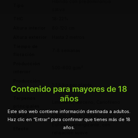
Híbrido con predominancia
Tipo
sativa
THC
18-22%
Altura interior
80-120 cm
Altura exterior
Hasta 2 metros
Tiempo de
7-8 semanas
floración
Producción
500-600 g/m²
interior
Producción
1-1.5 kg por planta
Contenido para mayores de 18
exterior
años
Terpenos
Limoneno, Mirceno, Cariofileno
principales
Este sitio web contiene información destinada a adultos.
Sabor
Cítrico, dulce, fresco
Haz clic en “Entrar” para confirmar que tienes más de 18
Eufórico, energizante, con
años.
Efecto
relajación suave