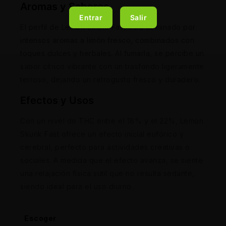
Aromas y Sabores
Entrar
Salir
El perfil de Lemon Skunk Fast está dominado por
intensos aromas a limón fresco, combinados con
toques dulces y herbales. Al fumarla, se percibe un
sabor cítrico vibrante con un trasfondo ligeramente
terroso, dejando un retrogusto fresco y duradero.
Efectos y Usos
Con un nivel de THC entre el 18% y el 22%, Lemon
Skunk Fast ofrece un efecto inicial eufórico y
cerebral, perfecto para actividades creativas o
sociales. A medida que el efecto avanza, se siente
una relajación física sutil que no resulta sedante,
siendo ideal para el uso diurno.
Escoger