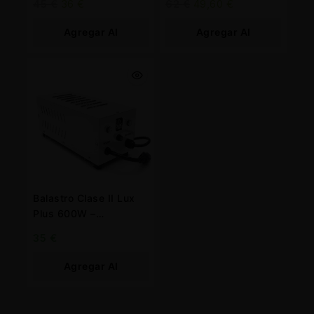
45
€
36
€
62
€
49,60
€
Optimal
Agregar Al
Agregar Al
Carrito
Carrito
Balastro Clase II Lux
Plus 600W –
Iluminación Superior y
35
€
Eficiente
Agregar Al
Carrito