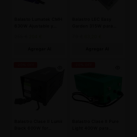
Balasto Lumatek CMH
Balastro LEC Easy
630W Ajustable y
Garden 315W para
Controlable para
Horticultura Profesional
255
€
204
€
79
€
63,20
€
Profesionales
Agregar Al
Agregar Al
Carrito
Carrito
-20% OFF
-20% OFF
Balastro Clase II Lumii
Balastro Clase II Pure
Black 600W for
Light 400W para
Professional Use
Eficiencia Lumínica