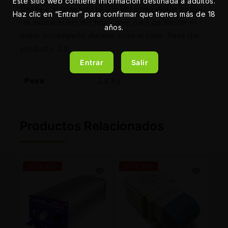
Este sitio web contiene información destinada a adultos.
Úsese con lámparas HPS o MH compatibles y siga
Haz clic en “Entrar” para confirmar que tienes más de 18
las indicaciones del fabricante para garantizar el
años.
mejor desempeño durante todo el ciclo. Peso del
producto: 2.8.
Entrar
Salir
Peso
2,8 kg
Productos Relacionados
-20% OFF
-20% OFF