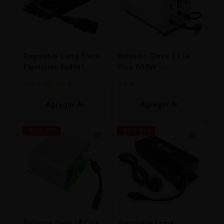
Regulable Lumii Black
Balastro Clase II Lux
Electronic Ballast
Plus 600W –
600W for
Iluminación Superior y
86
€
68,80
€
35
€
Professionals
Eficiente
Agregar Al
Agregar Al
Carrito
Carrito
-20% OFF
-20% OFF
Balastro Solar LEC de
Regulable Lumii