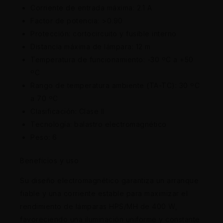
Corriente de entrada máxima: 2.1 A
Factor de potencia: >0.90
Protección: cortocircuito y fusible interno
Distancia máxima de lámpara: 12 m
Temperatura de funcionamiento: -30 ºC a +50
ºC
Rango de temperatura ambiente (TA-TC): 30 ºC
a 70 ºC
Clasificación: Clase II
Tecnología: balastro electromagnético
Peso: 6
Beneficios y uso
Su diseño electromagnético garantiza un arranque
fiable y una corriente estable para maximizar el
rendimiento de lámparas HPS/MH de 400 W,
favoreciendo una iluminación uniforme y constante