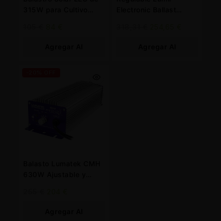
315W para Cultivo
Electronic Ballast
Premium de Alto
1,000W for
105
€
84
€
318,31
€
254,65
€
Rendimiento
Professional Growers
Agregar Al
Agregar Al
Carrito
Carrito
-20% OFF
Balasto Lumatek CMH
630W Ajustable y
Controlable para
255
€
204
€
Profesionales
Agregar Al