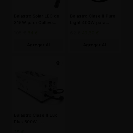
Balastro Solar LEC de
Balastro Clase II Pure
315W para Cultivo
Light 400W para
Premium de Alto
Eficiencia Lumínica
105
€
84
€
62
€
49,60
€
Rendimiento
Optimal
Agregar Al
Agregar Al
Carrito
Carrito
Balastro Clase II Lux
Plus 600W –
Iluminación Superior y
35
€