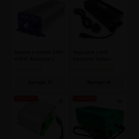
Balasto Lumatek CMH
Regulable Lumii
630W Ajustable y
Electronic Ballast
Controlable para
1,000W for
255
€
204
€
318,31
€
254,65
€
Profesionales
Professional Growers
Agregar Al
Agregar Al
Carrito
Carrito
-20% OFF
-20% OFF