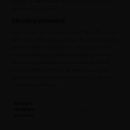
paladar, brindando una experiencia única para los
amantes de las sativas.
Efecto y potencia
Con un nivel de THC que oscila entre el 15% y el
20%, Auto Sweet Amnesia Haze XL proporciona un
efecto potente y estimulante. Comienza con una
euforia cerebral que mejora el estado de ánimo,
fomenta la creatividad y aporta claridad mental.
Posteriormente, el efecto se equilibra con una
ligera relajación física, perfecta para uso diurno y
actividades sociales.
Escoger
Unidades
3 + 1 u, 5 + 2 u
Semillas