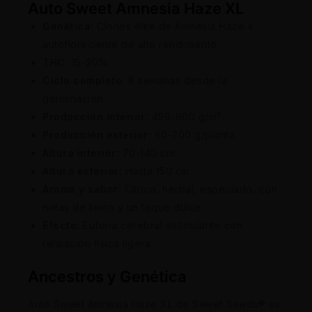
Auto Sweet Amnesia Haze XL
Genética:
Clones élite de Amnesia Haze x
autofloreciente de alto rendimiento.
THC:
15-20%.
Ciclo completo:
8 semanas desde la
germinación.
Producción interior:
450-600 g/m².
Producción exterior:
60-200 g/planta.
Altura interior:
70-140 cm.
Altura exterior:
Hasta 150 cm.
Aroma y sabor:
Cítrico, herbal, especiado, con
notas de limón y un toque dulce.
Efecto:
Euforia cerebral estimulante con
relajación física ligera
Ancestros y Genética
Auto Sweet Amnesia Haze XL de Sweet Seeds® es