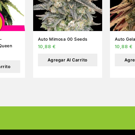
–
Auto Mimosa 00 Seeds
 Queen
10,88
€
10,88
€
Agregar Al Carrito
Agre
rrito