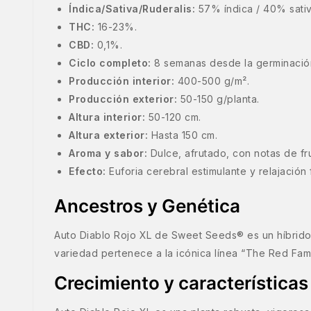
Índica/Sativa/Ruderalis:
57% índica / 40% sativ
THC:
16-23%.
CBD:
0,1%.
Ciclo completo:
8 semanas desde la germinació
Producción interior:
400-500 g/m².
Producción exterior:
50-150 g/planta.
Altura interior:
50-120 cm.
Altura exterior:
Hasta 150 cm.
Aroma y sabor:
Dulce, afrutado, con notas de frut
Efecto:
Euforia cerebral estimulante y relajación
Ancestros y Genética
Auto Diablo Rojo XL de Sweet Seeds® es un híbrido 
variedad pertenece a la icónica línea “The Red Fam
Crecimiento y características 