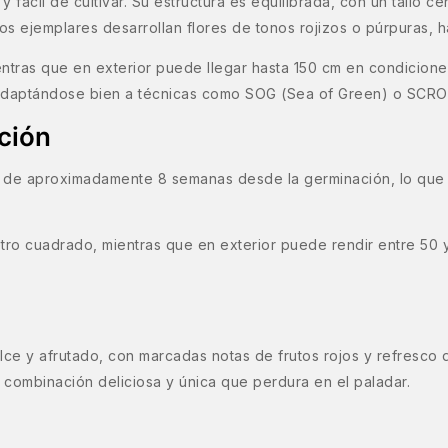
 fácil de cultivar. Su estructura es equilibrada, con un tallo c
ejemplares desarrollan flores de tonos rojizos o púrpuras, h
ientras que en exterior puede llegar hasta 150 cm en condicione
, adaptándose bien a técnicas como SOG (Sea of Green) o SCRO
ción
s de aproximadamente 8 semanas desde la germinación, lo que l
tro cuadrado, mientras que en exterior puede rendir entre 50
ulce y afrutado, con marcadas notas de frutos rojos y refresco
 combinación deliciosa y única que perdura en el paladar.