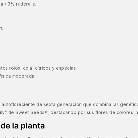
a / 3% ruderalis.
n.
os rojos, cola, cítricos y especias.
 física moderada.
autofloreciente de sexta generación que combina las genética
ily” de Sweet Seeds®, destacando por sus flores de colores int
de la planta