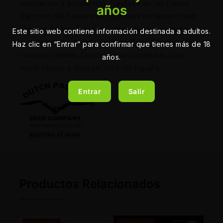
innovación y excelencia. Fundada en los Países
años
Bajos en 1987, esta marca pionera ha desarrollado
algunas de las
genéticas más estables, potentes y
Este sitio web contiene información destinada a adultos.
premiadas del mundo
. En
Pure Grow Shop
puedes
Haz clic en “Entrar” para confirmar que tienes más de 18
comprar semillas Dutch Passion originales con
años.
envío rápido y discreto en toda España.
Entrar
Salir
Productos Relacionados