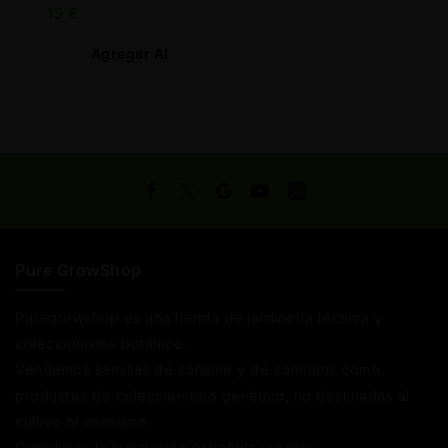
15
€
Agregar Al
Carrito
Pure GrowShop
Puregrowshop es una tienda de jardinería técnica y
coleccionismo botánico.
Vendemos semillas de cáñamo y de cannabis como
productos de coleccionismo genético, no destinadas al
cultivo ni consumo.
Cumplimos la legislación española vigente