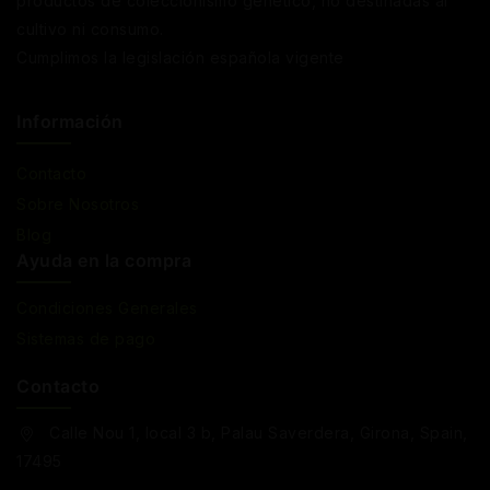
productos de coleccionismo genético, no destinadas al
cultivo ni consumo.
Cumplimos la legislación española vigente
Información
Contacto
Sobre Nosotros
Blog
Ayuda en la compra
Condiciones Generales
Sistemas de pago
Contacto
Calle Nou 1, local 3 b, Palau Saverdera, Girona, Spain,
17495