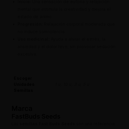
Inicio:
Una sensación de euforia y relajación
mental que estimula la creatividad y mejora el
estado de ánimo.
Progresión:
Relajación corporal moderada que
no induce somnolencia.
Uso medicinal:
Ayuda a aliviar el estrés, la
ansiedad y el dolor leve, sin provocar sedación
excesiva.
Escoger
Unidades
1 u, 10 u, 3 u, 5 u
Semillas
Marca
FastBuds Seeds
Las
semillas Fast Buds Seeds
son una referencia