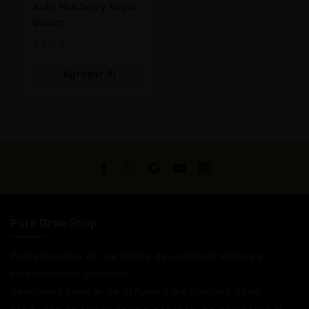
Auto Hulkberry Royal
Queen
7,50
€
Agregar Al
Carrito
Pure GrowShop
Puregrowshop es una tienda de jardinería técnica y
coleccionismo botánico.
Vendemos semillas de cáñamo y de cannabis como