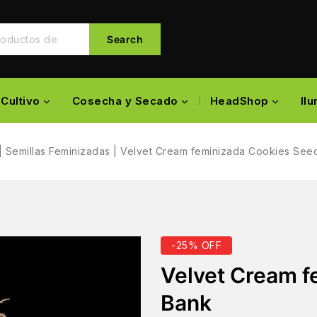
Search
Cultivo
Cosecha y Secado
HeadShop
Il
|
Semillas Feminizadas
|
Velvet Cream feminizada Cookies See
-25% OFF
Velvet Cream f
Bank