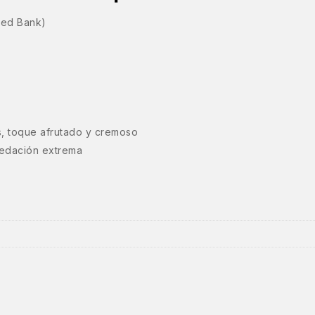
eed Bank)
os, toque afrutado y cremoso
 sedación extrema