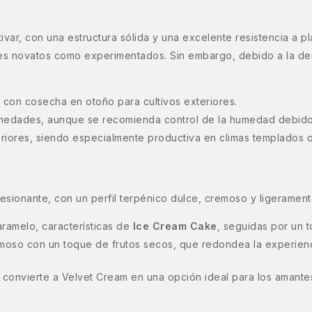
tivar, con una estructura sólida y una excelente resistencia a
ores novatos como experimentados. Sin embargo, debido a la den
r, con cosecha en otoño para cultivos exteriores.
rmedades, aunque se recomienda control de la humedad debido 
teriores, siendo especialmente productiva en climas templados 
sionante, con un perfil terpénico dulce, cremoso y ligerament
caramelo, características de
Ice Cream Cake
, seguidas por un 
emoso con un toque de frutos secos, que redondea la experien
ado convierte a Velvet Cream en una opción ideal para los amant